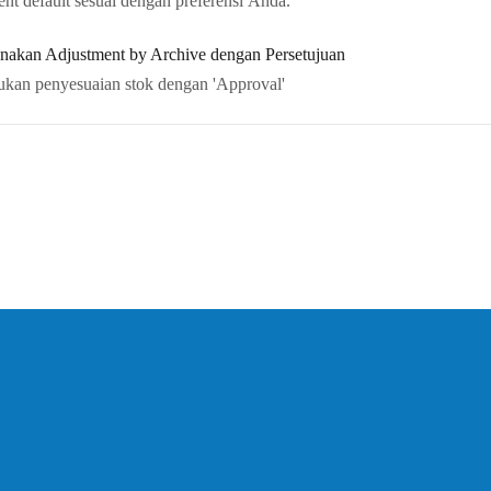
nt default sesuai dengan preferensi Anda.
akan Adjustment by Archive dengan Persetujuan
kukan penyesuaian stok dengan 'Approval'