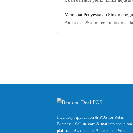
Ubah dan atur prefix nomor adjustme
Membuat Penyesuaian Stok menggun
Atur akses & alur kerja untuk mela
Inventory Application & POS for Retail
Business - Sell in store & marketplace in one
platform. Available on Android and Web.