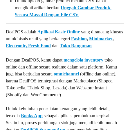
Untuk upload gambar product melalui CSV dapat 
mengikuti artikel berikut 
Unggah Gambar Produk 
Secara Massal Dengan File CSV
DealPOS adalah 
Aplikasi Kasir Online
 yang dirancang khusus 
untuk bisnis retail yang berkategori 
Fashion
, 
Minimarket
, 
Electronic, 
Fresh Food
 dan 
Toko Bangunan
.
Dengan DealPOS, kamu dapat 
mengelola inventory
 toko 
online dan offline secara realtime dalam satu platform. Kamu 
juga bisa berjualan secara 
omnichannel
 (offline dan online), 
karena DealPOS terintegrasi dengan Marketplace (Shopee, 
Tokopedia, Tiktok Shop, Lazada) dan Webstore Instant 
(Shopify dan WooCommerce).
Untuk kebutuhan pencatatan keuangan yang lebih detail, 
tersedia 
Books App
 sebagai aplikasi pembukuan terpisah. 
Selain itu, proses perhitungan stok juga menjadi lebih mudah 
dengan 
DealPOS Scanner App
 yang mendukung fitur 