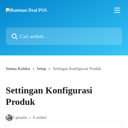
Lewati ke konten utama
Cari artikel...
Semua Koleksi
Setup
Settingan Konfigurasi Produk
Settingan Konfigurasi
Produk
3 penulis
8 artikel