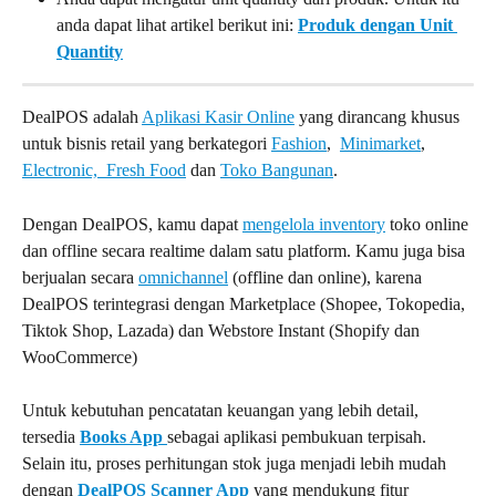
anda dapat lihat artikel berikut ini: 
Produk dengan Unit 
Quantity
DealPOS adalah 
Aplikasi Kasir Online
 yang dirancang khusus 
untuk bisnis retail yang berkategori 
Fashion
,  
Minimarket
,  
Electronic,  
Fresh Food
 dan 
Toko Bangunan
.
Dengan DealPOS, kamu dapat 
mengelola inventory
 toko online 
dan offline secara realtime dalam satu platform. Kamu juga bisa 
berjualan secara 
omnichannel
 (offline dan online), karena 
DealPOS terintegrasi dengan Marketplace (Shopee, Tokopedia, 
Tiktok Shop, Lazada) dan Webstore Instant (Shopify dan 
WooCommerce)
Untuk kebutuhan pencatatan keuangan yang lebih detail, 
tersedia 
Books App
sebagai aplikasi pembukuan terpisah. 
Selain itu, proses perhitungan stok juga menjadi lebih mudah 
dengan 
DealPOS Scanner App
 yang mendukung fitur 