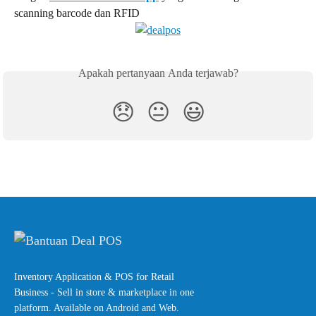
scanning barcode dan RFID
Apakah pertanyaan Anda terjawab?
😞
😐
😃
Inventory Application & POS for Retail
Business - Sell in store & marketplace in one
platform. Available on Android and Web.