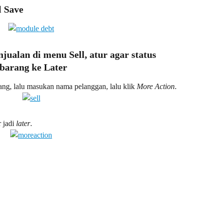
l Save
jualan di menu Sell, atur agar status 
barang ke Later
ang, lalu masukan nama pelanggan, lalu klik 
More Action
.
r jadi 
later
.