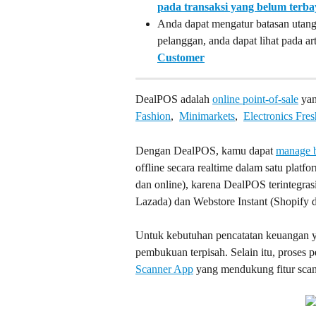
pada transaksi yang belum terba
Anda dapat mengatur batasan utang
pelanggan, anda dapat lihat pada art
Customer
DealPOS adalah 
online point-of-sale
 ya
Fashion
,  
Minimarkets
,  
Electronics 
Fres
Dengan DealPOS, kamu dapat 
manage b
offline secara realtime dalam satu platf
dan online), karena DealPOS terintegra
Lazada) dan Webstore Instant (Shopif
Untuk kebutuhan pencatatan keuangan yan
pembukuan terpisah. Selain itu, proses 
Scanner App
 yang mendukung fitur sca