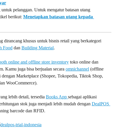
yar
 untuk pelanggan. Untuk mengatur batasan utang 
ikel berikut: 
Menetapkan batasan utang kepada 
ng dirancang khusus untuk bisnis retail yang berkategori 
h Food
 dan 
Building Material
.
oth online and offline store inventory
 toko online dan 
orm. Kamu juga bisa berjualan secara 
omnichannel
 (offline 
si dengan Marketplace (Shopee, Tokopedia, Tiktok Shop, 
y dan WooCommerce).
g lebih detail, tersedia 
Books App 
sebagai aplikasi 
perhitungan stok juga menjadi lebih mudah dengan 
DealPOS 
nning barcode dan RFID.