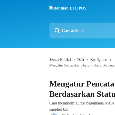
Lewati ke konten utama
Cari artikel...
Semua Koleksi
Debt
Konfigurasi
Mengatur Pencatatan Utang Piutang Berdasa
Mengatur Pencata
Berdasarkan Stat
Cara mengkonfigurasi bagaimana AR/AP d
supplier bill