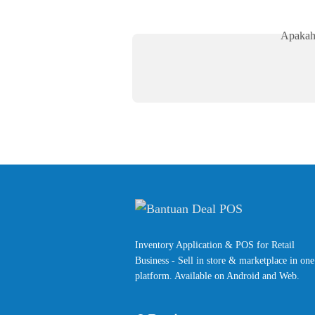
Apakah
Inventory Application & POS for Retail
Business - Sell in store & marketplace in one
platform. Available on Android and Web.