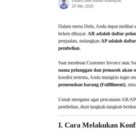
Ditulis oleh
Ridho Alamsyah
29 Mei 2026
Dalam menu Debt, Anda dapat melihat 
belum dibayar. 
AR adalah daftar pela
penjualan, sedangkan 
AP adalah daftar
pembelian
.
Saat membuat Customer Invoice atau Sup
nama pelanggan dan pemasok akan ot
kondisi tertentu, Anda mungkin ingin me
pemenuhan barang (Fulfillment)
, mis
Untuk mengatur agar pencatatan AR/AP m
pembelian, ikuti langkah-langkah berikut
I. Cara Melakukan Konf