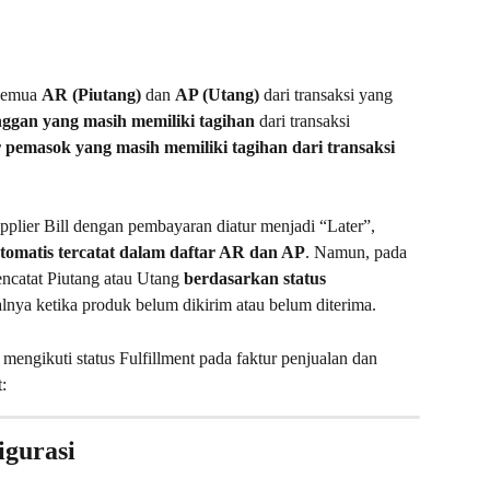
semua 
AR (Piutang)
 dan 
AP (Utang)
 dari transaksi yang 
nggan yang masih memiliki tagihan
 dari transaksi 
 pemasok yang masih memiliki tagihan dari transaksi 
plier Bill dengan pembayaran diatur menjadi “Later”, 
omatis tercatat dalam daftar AR dan AP
. Namun, pada 
ncatat Piutang atau Utang 
berdasarkan status 
alnya ketika produk belum dikirim atau belum diterima.
engikuti status Fulfillment pada faktur penjualan dan 
:
igurasi