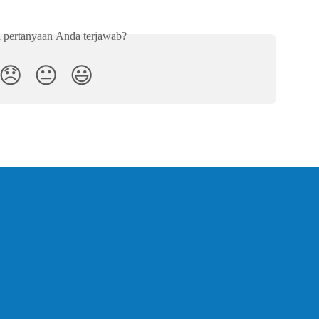
 pertanyaan Anda terjawab?
😞
😐
😃