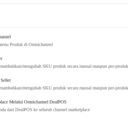
hannel
ai menu Produk di Omnichannel
er
 menambahkan/mengubah SKU produk secara massal maupun per-produk
Seller
 menambahkan/mengubah SKU produk secara massal maupun per-produk
place Melalui Omnichannel DealPOS
nda dari DealPOS ke seluruh channel marketplace