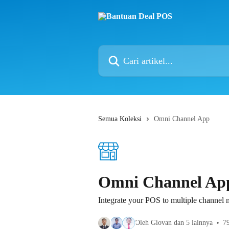
Lewati ke konten utama
Cari artikel...
Semua Koleksi
Omni Channel App
Omni Channel Ap
Integrate your POS to multiple channe
Oleh Giovan dan 5 lainnya
79